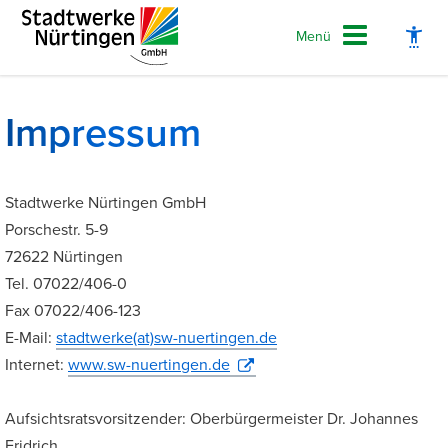
Menü
Impressum
Schrift vergrößern
Stadtwerke Nürtingen GmbH
Schrift verkleinern
Porschestr. 5-9
72622 Nürtingen
Wortabstand vergrößern
Tel. 07022/406-0
Fax 07022/406-123
Wortabstand verkleinern
E-Mail:
stadtwerke(at)sw-nuertingen.de
Zeilenabstand vergrößern
Internet:
www.sw-nuertingen.de
Zeilenabstand verkleinern
Aufsichtsratsvorsitzender: Oberbürgermeister Dr. Johannes
Graustufen
Fridrich