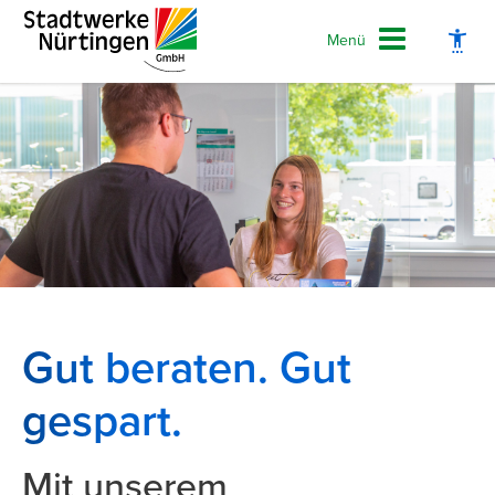
Menü
Schrift vergrößern
Schrift verkleinern
Wortabstand vergrößern
Wortabstand verkleinern
Gut beraten. Gut
Zeilenabstand vergrößern
gespart.
Zeilenabstand verkleinern
Mit unserem
Graustufen