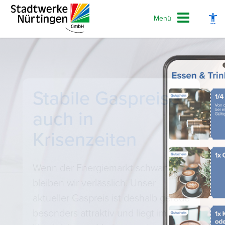
Menü
Schrift vergrößern
Jetzt von der
Schrift verkleinern
Angebotewelt der
Wortabstand vergrößern
SWN-App
Wortabstand verkleinern
profitieren!
Zeilenabstand vergrößern
Herunterladen und Gutscheinen
Zeilenabstand verkleinern
unserer lokalen Partner ganz einfach
und bequem digital einlösen.
Graustufen