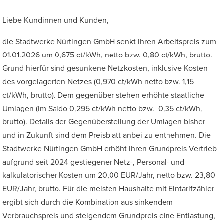
Großer Mauszeiger
Liebe Kundinnen und Kunden,
die Stadtwerke Nürtingen GmbH senkt ihren Arbeitspreis zum
Lesehilfe
01.01.2026 um 0,675 ct/kWh, netto bzw. 0,80 ct/kWh, brutto.
Links unterstreichen
Grund hierfür sind gesunkene Netzkosten, inklusive Kosten
des vorgelagerten Netzes (0,970 ct/kWh netto bzw. 1,15
Animationen ausschalten
ct/kWh, brutto). Dem gegenüber stehen erhöhte staatliche
Hoher Kontrast
Umlagen (im Saldo 0,295 ct/kWh netto bzw. 0,35 ct/kWh,
brutto). Details der Gegenüberstellung der Umlagen bisher
und in Zukunft sind dem Preisblatt anbei zu entnehmen. Die
Stadtwerke Nürtingen GmbH erhöht ihren Grundpreis Vertrieb
aufgrund seit 2024 gestiegener Netz-, Personal- und
kalkulatorischer Kosten um 20,00 EUR/Jahr, netto bzw. 23,80
EUR/Jahr, brutto. Für die meisten Haushalte mit Eintarifzähler
ergibt sich durch die Kombination aus sinkendem
Verbrauchspreis und steigendem Grundpreis eine Entlastung,