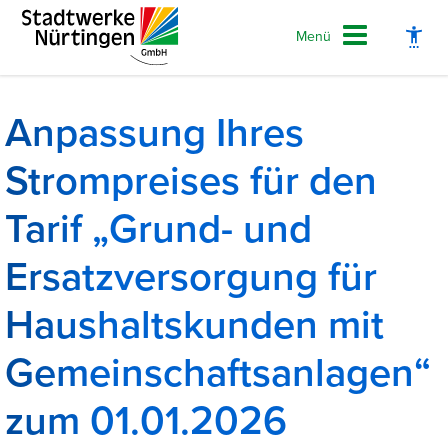
Menü
Anpassung Ihres
Strompreises für den
Schrift vergrößern
Tarif „Grund- und
Schrift verkleinern
Ersatzversorgung für
Wortabstand vergrößern
Haushaltskunden mit
Wortabstand verkleinern
Zeilenabstand vergrößern
Gemeinschaftsanlagen“
Zeilenabstand verkleinern
zum 01.01.2026
Graustufen