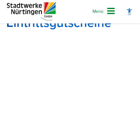
Menü
Eintrittsgutscheine
Schrift vergrößern
Schrift verkleinern
Wortabstand vergrößern
Wortabstand verkleinern
Zeilenabstand vergrößern
Zeilenabstand verkleinern
Graustufen